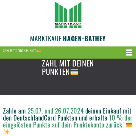
MARKTKAUF
HAGEN-BATHEY
ZAHL MIT DEINEN PUNKTEN
ZAHL MIT DEINEN
PUNKTEN
Zahle am
25.07. und 26.07.2024
deinen Einkauf mit
den DeutschlandCard Punkten und erhalte
10 % der
eingelösten Punkte auf dein Punktekonto zurück
!