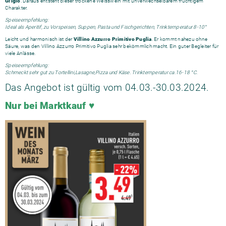
Grigio
. Daraus entsteht dieser trockene Weisswein mit unverwechselbarem fruchtigem
Charakter.
Speiseempfehlung:
Ideal als Aperitif, zu Vorspeisen, Suppen, Pasta und Fischgerichten, Trinktemperatur 8-10°
Leicht und harmonisch ist der
Villino Azzurro Primitivo Puglia
. Er kommt nahezu ohne
Säure, was den Villino Azzurro Primitivo Puglia sehr bekömmlich macht. Ein guter Begleiter für
viele Anlässe.
Speiseempfehlung:
Schmeckt sehr gut zu Tortellini,Lasagne,Pizza und Käse. Trinktemperatur ca.16-18 °C.
Das Angebot ist gültig vom 04.03.-30.03.2024.
Nur bei Marktkauf ♥