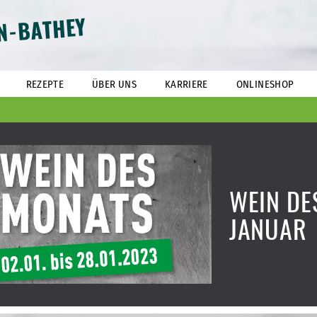
N-BATHEY
REZEPTE
ÜBER UNS
KARRIERE
ONLINESHOP
WEIN DE
JANUAR