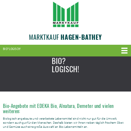
MARKTKAUF
HAGEN-BATHEY
BIO? LOGISCH!
BIO?
LOGISCH!
Bio-Angebote mit EDEKA Bio, Alnatura, Demeter und vielen
weiteren:
Biologisch angebaute und verarbeitete Lebensmittel sind nicht nur gut für die Umwelt,
sondern auch gut für den Menschen. Deshalb bieten wir Ihnen neben täglich frischem Obst
und Gemüse auch eine große Auswahl an Bio-Lebensmitteln an.