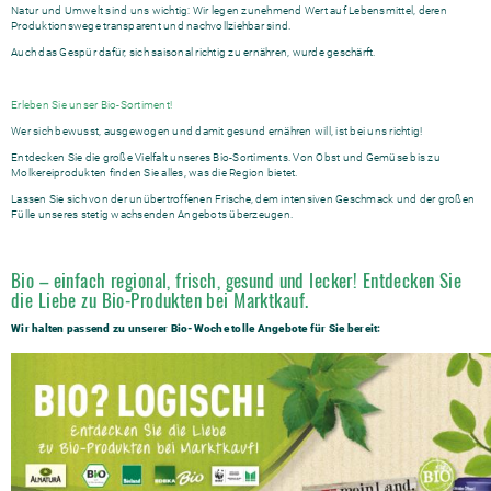
Natur und Umwelt sind uns wichtig: Wir legen zunehmend Wert auf Lebensmittel, deren
Produktionswege transparent und nachvollziehbar sind.
Auch das Gespür dafür, sich saisonal richtig zu ernähren, wurde geschärft.
Erleben Sie unser Bio-Sortiment!
Wer sich bewusst, ausgewogen und damit gesund ernähren will, ist bei uns richtig!
Entdecken Sie die große Vielfalt unseres Bio-Sortiments. Von Obst und Gemüse bis zu
Molkereiprodukten finden Sie alles, was die Region bietet.
Lassen Sie sich von der unübertroffenen Frische, dem intensiven Geschmack und der großen
Fülle unseres stetig wachsenden Angebots überzeugen.
Bio – einfach regional, frisch, gesund und lecker! Entdecken Sie
die Liebe zu Bio-Produkten bei Marktkauf.
Wir halten passend zu unserer Bio-Woche tolle Angebote für Sie bereit: